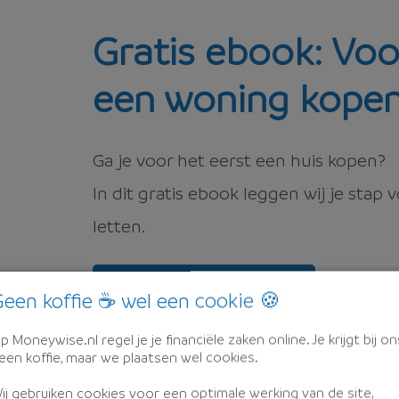
Gratis ebook: Voo
een woning kope
Ga je voor het eerst een huis kopen?
In dit gratis ebook leggen wij je stap 
letten.
Download gratis
een koffie ☕ wel een cookie 🍪
p Moneywise.nl regel je je financiële zaken online. Je krijgt bij on
een koffie, maar we plaatsen wel cookies.
ij gebruiken cookies voor een optimale werking van de site,