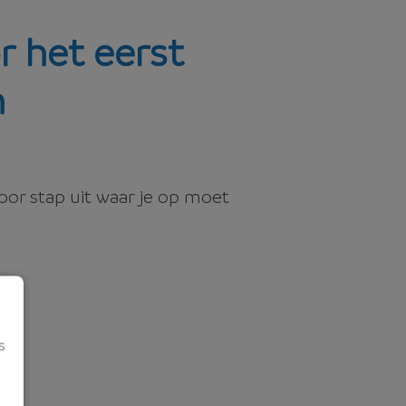
r het eerst
n
voor stap uit waar je op moet
s