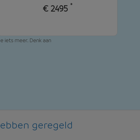
*
€
2495
je iets meer. Denk aan
hebben geregeld