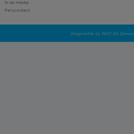
In de media
Perscontact
Wagonette 2a, 3897 AD, Zeew