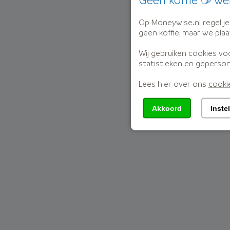
Op Moneywise.nl regel je j
geen koffie, maar we pla
Wij gebruiken cookies vo
statistieken en geperson
Lees hier over ons
cooki
Akkoord
Inste