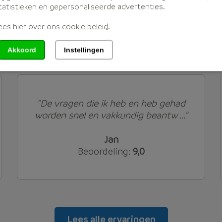
tatistieken en gepersonaliseerde advertenties.
ees hier over ons
cookie beleid
.
ienstverlening wordt beoordeeld met een
8,4
uit
8.5
Akkoord
Instellingen
door mensen die hun lijfrente via Moneywise regel
“De vragen die ik heb en heb gehad
worden snel en vakkundig beantw ...”
Jan
Beoordeling:
9,0
Lees alle ervaringen