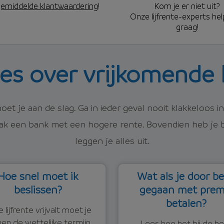
emiddelde klantwaardering
!
Kom je er niet uit?
Onze lijfrente-experts hel
graag!
les over vrijkomende l
moet je aan de slag. Ga in ieder geval nooit klakkeloos 
vaak een bank met een hogere rente. Bovendien heb je b
leggen je alles uit.
Hoe snel moet ik
Wat als je door b
beslissen?
gegaan met prem
betalen?
je lijfrente vrijvalt moet je
nen de wettelijke termijn
Lees hoe het bij de h