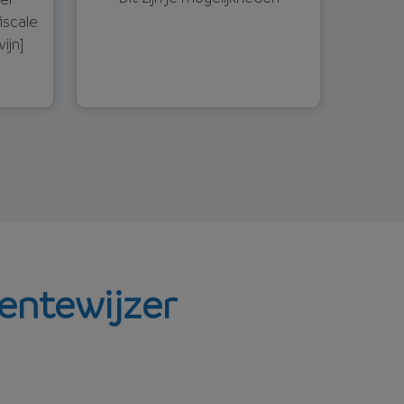
iscale
ijn]
rentewijzer