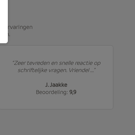
51
ervaringen
den.
“Zeer tevreden en snelle reactie op
schriftelijke vragen. Vriendel ...”
J. Jaakke
Beoordeling:
9,9