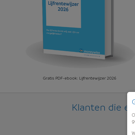
Gratis PDF-ebook: Lijfrentewijzer 2026
G
Klanten die e
O
g
W