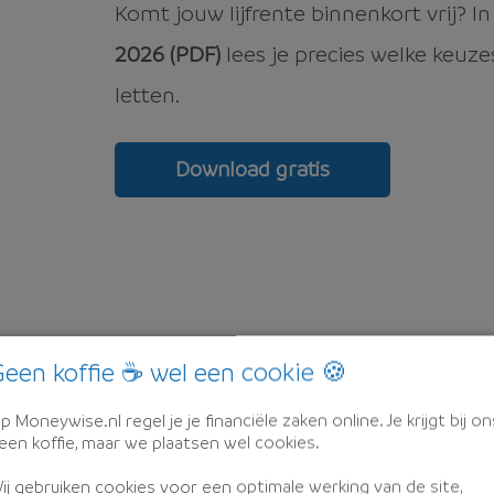
Komt jouw lijfrente binnenkort vrij? I
2026 (PDF)
lees je precies welke keuze
letten.
Download gratis
een koffie ☕ wel een cookie 🍪
en
lijfrente
via Moneywise.nl h
p Moneywise.nl regel je je financiële zaken online. Je krijgt bij on
een koffie, maar we plaatsen wel cookies.
8,4
ij gebruiken cookies voor een optimale werking van de site,