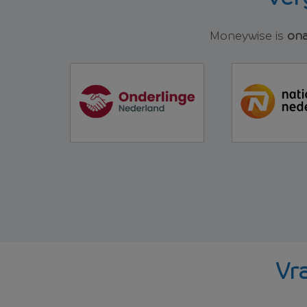
Moneywise is
ona
Vr