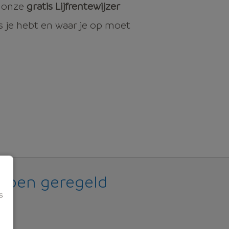
n onze
gratis Lijfrentewijzer
s je hebt en waar je op moet
ebben geregeld
s