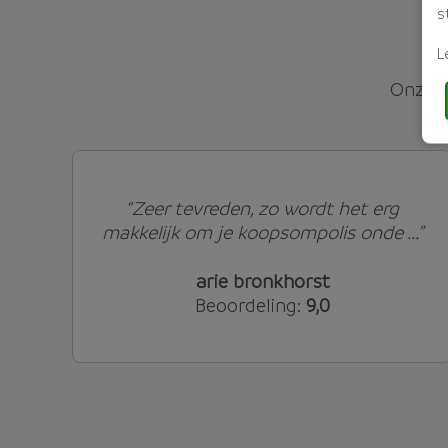
s
L
Onze d
“Zeer tevreden, zo wordt het erg
makkelijk om je koopsompolis onde ...”
arie bronkhorst
Beoordeling:
9,0