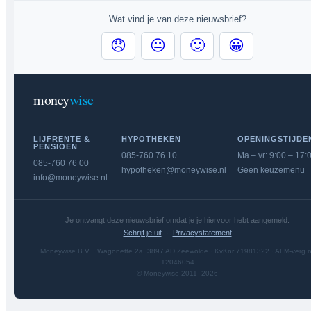
Wat vind je van deze nieuwsbrief?
😞
😐
🙂
😀
money
wise
LIJFRENTE &
HYPOTHEKEN
OPENINGSTIJDE
PENSIOEN
085-760 76 10
Ma – vr: 9:00 – 17:
085-760 76 00
hypotheken@moneywise.nl
Geen keuzemenu
info@moneywise.nl
Je ontvangt deze nieuwsbrief omdat je je hiervoor hebt aangemeld.
Schrijf je uit
·
Privacystatement
Moneywise B.V. · Wagonette 2a, 3897 AD Zeewolde · KvKnr 71981322 · AFM-verg.n
12046054
© Moneywise 2011–2026