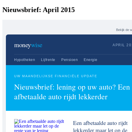
Nieuwsbrief: April 2015
Bekijk de 
money
wise
APRIL 20
Hypotheken
Lijfrente
Pensioen
Energie
UW MAANDELIJKSE FINANCIËLE UPDATE
Nieuwsbrief: lening op uw auto? Een
afbetaalde auto rijdt lekkerder
Een afbetaalde auto rijdt
lekkerder maar let op de