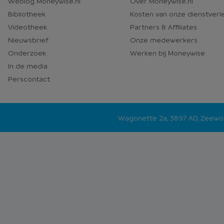
Weblog Moneywise.nl
Over Moneywise.nl
media
Bibliotheek
Kosten van onze dienstverl
Videotheek
Partners & Affiliates
Nieuwsbrief
Onze medewerkers
Onderzoek
Werken bij Moneywise
In de media
Perscontact
Wagonette 2a, 3897 AD, Zeew