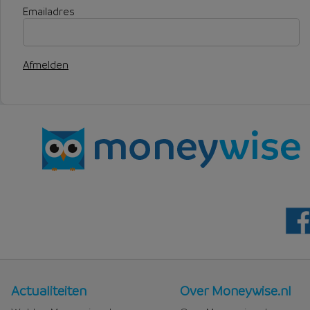
Emailadres
Afmelden
Nieuws
Over
Actualiteiten
Over Moneywise.nl
en
Moneywise