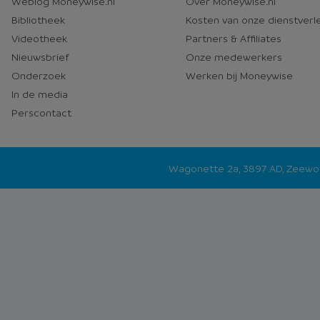
Weblog Moneywise.nl
Over Moneywise.nl
media
Bibliotheek
Kosten van onze dienstverl
Videotheek
Partners & Affiliates
Nieuwsbrief
Onze medewerkers
Onderzoek
Werken bij Moneywise
In de media
Perscontact
Wagonette 2a, 3897 AD, Zeew