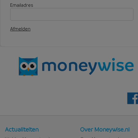
Emailadres
Afmelden
Nieuws
Over
Actualiteiten
Over Moneywise.nl
en
Moneywise