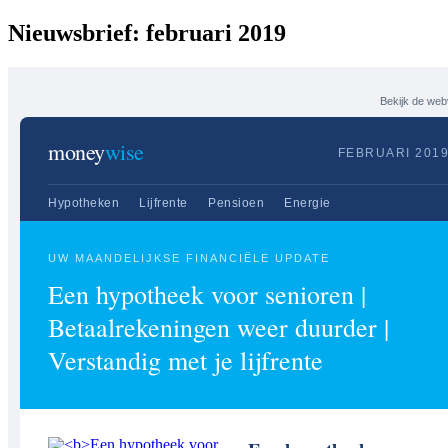
Nieuwsbrief: februari 2019
Bekijk de web
money
wise
FEBRUARI 201
Hypotheken
Lijfrente
Pensioen
Energie
UW MAANDELIJKSE FINANCIËLE UPDATE
Een hypotheek voor senioren |
Betaalrekeningen weer duurder |
Verstandig met je lijfrente