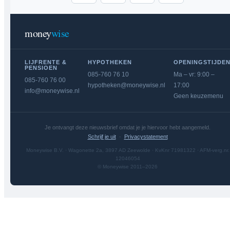
money
wise
LIJFRENTE &
HYPOTHEKEN
OPENINGSTIJDE
PENSIOEN
085-760 76 10
Ma – vr: 9:00 –
085-760 76 00
hypotheken@moneywise.nl
17:00
info@moneywise.nl
Geen keuzemenu
Je ontvangt deze nieuwsbrief omdat je je hiervoor hebt aangemeld.
Schrijf je uit
·
Privacystatement
Moneywise B.V. · Wagonette 2a, 3897 AD Zeewolde · KvKnr 71981322 · AFM-verg.nr.
12046054
© Moneywise 2011–2026