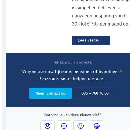
is simpel en het levert al
gauw een besparing van €
30,- tot € 70,- per maand op.
Lees verder →
PERSOONLIJK ADVIES
Vragen over uw lijfrente, pensioen of hypotheek?
Onze adviseurs helpen u graag.
Neem contact op
085 – 760 76 00
Wat vind je van deze nieuwsbrief?
😞
😐
🙂
😀