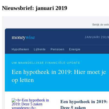
Nieuwsbrief: januari 2019
Bekijk de web
money
wise
JANUARI 201
Hypotheken
Lijfrente
Pensioen
Energie
UW MAANDELIJKSE FINANCIËLE UPDATE
Een hypotheek in 2019: Hier moet je
op letten
Een hypotheek in 2019:
Deze 5 zaken