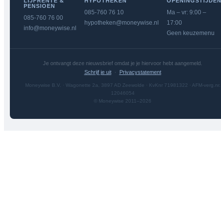
LIJFRENTE &
HYPOTHEKEN
OPENINGSTIJDE
PENSIOEN
085-760 76 10
Ma – vr: 9:00 –
085-760 76 00
hypotheken@moneywise.nl
17:00
info@moneywise.nl
Geen keuzemenu
Je ontvangt deze nieuwsbrief omdat je je hiervoor hebt aangemeld.
Schrijf je uit
·
Privacystatement
Moneywise B.V. · Wagonette 2a, 3897 AD Zeewolde · KvKnr 71981322 · AFM-verg.nr.
12046054
© Moneywise 2011–2026