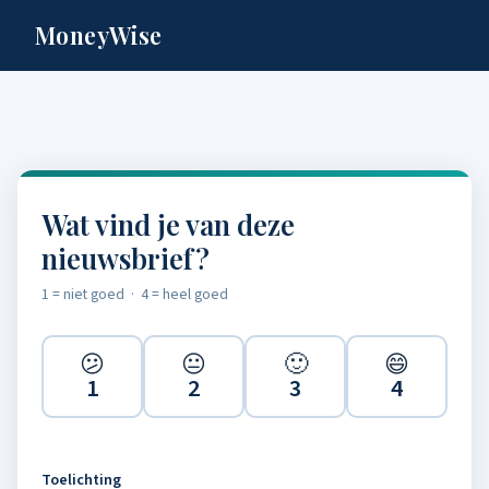
MoneyWise
Wat vind je van deze
nieuwsbrief?
1 = niet goed · 4 = heel goed
😕
😐
🙂
😄
1
2
3
4
Toelichting