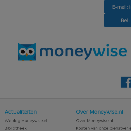
E-mail:
Bel:
Nieuws
Over
Actualiteiten
Over Moneywise.nl
en
Moneywise
Weblog Moneywise.nl
Over Moneywise.nl
media
Bibliotheek
Kosten van onze dienstverl