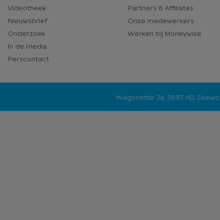
Videotheek
Partners & Affiliates
Nieuwsbrief
Onze medewerkers
Onderzoek
Werken bij Moneywise
In de media
Perscontact
Wagonette 2a, 3897 AD, Zeew