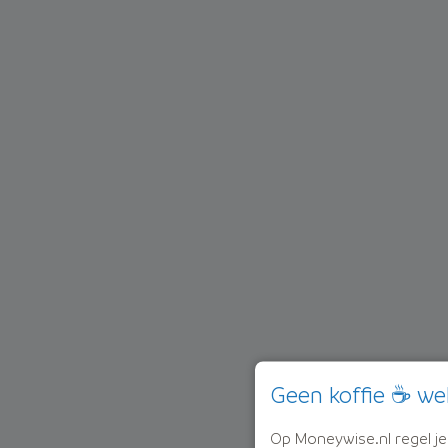
Geen koffie ☕ we
Op Moneywise.nl regel je j