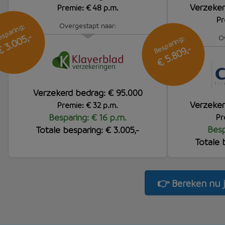
Verzeker
Premie: € 48 p.m.
Pr
Overgestapt naar:
sparing:
 3.005,-
O
Besparing:
€ 5.809,-
Verzekerd bedrag: € 95.000
Verzeker
Premie: € 32 p.m.
Besparing: € 16 p.m.
Pr
Besp
Totale besparing: € 3.005,-
Totale 
👉 Bereken nu 