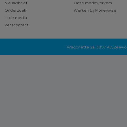
Nieuwsbrief
Onze medewerkers
Onderzoek
Werken bij Moneywise
In de media
Perscontact
Wagonette 2a, 3897 AD, Zeew