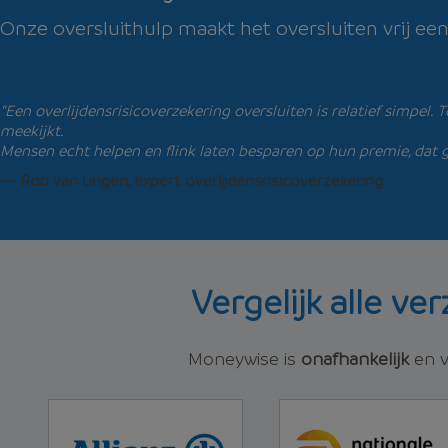
Onze oversluithulp maakt het oversluiten vrij ee
“Een overlijdensrisicoverzekering oversluiten is relatief simpel. 
meekijkt.
Mensen echt helpen en flink laten besparen op hun premie, dat g
— Rob van Lingen, expert overlijdensrisicoverzekering
Vergelijk alle ve
Moneywise is
onafhankelijk
en v