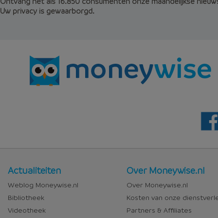
Ontvang net als 16.850 consumenten onze maandelijkse nieuws
Uw privacy is gewaarborgd.
Nieuws
Over
Actualiteiten
Over Moneywise.nl
en
Moneywise
Weblog Moneywise.nl
Over Moneywise.nl
media
Bibliotheek
Kosten van onze dienstverl
Videotheek
Partners & Affiliates