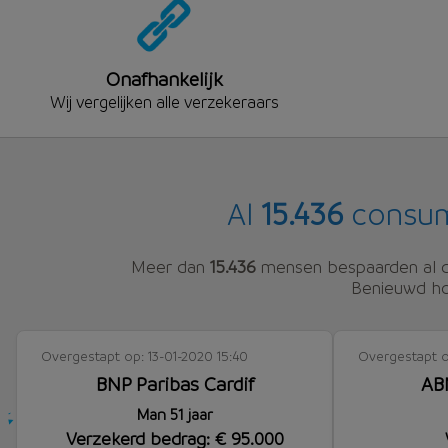
Onafhankelijk
Wij vergelijken alle verzekeraars
Al
15.436
consum
Meer dan
15.436
mensen bespaarden al du
Benieuwd hoe
Overgestapt op: 13-01-2020 15:40
Overgestapt op
BNP Paribas Cardif
AB
Man 51 jaar
Verzekerd bedrag: € 95.000