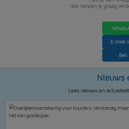
We helpen je graag verde
WhatsA
E-mail:
Bel:
Nieuws e
Lees nieuws en actualitei