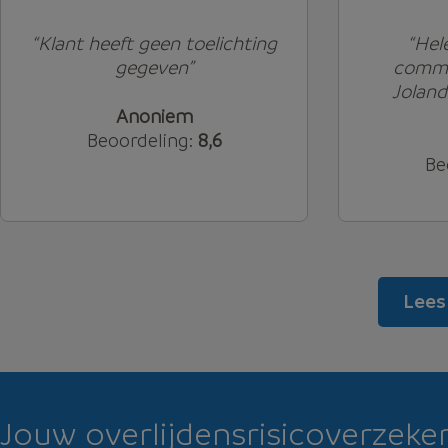
“Klant heeft geen toelichting
“Hel
gegeven”
commun
Jolanda
Anoniem
Beoordeling:
8,6
Be
Lees 
Jouw overlijdensrisicoverzekeri