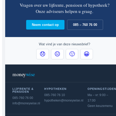
Vragen over uw lijfrente, pensioen of hypotheek?
Onze adviseurs helpen u graag.
Neem contact op
085 – 760 76 00
Wat vind je van deze nieuwsbrief?
😞
😐
🙂
😀
money
wise
LIJFRENTE &
HYPOTHEKEN
OPENINGSTIJDE
PENSIOEN
085-760 76 10
Ma – vr: 9:00 –
085-760 76 00
hypotheken@moneywise.nl
17:00
info@moneywise.nl
Geen keuzemenu