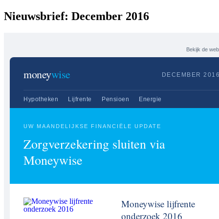
Nieuwsbrief: December 2016
Bekijk de web
money
wise
DECEMBER 201
Hypotheken
Lijfrente
Pensioen
Energie
UW MAANDELIJKSE FINANCIËLE UPDATE
Zorgverzekering sluiten via
Moneywise
Moneywise lijfrente
onderzoek 2016