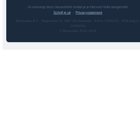
Je ontvangt deze nieuwsbrief omdat je je hiervoor hebt aangemeld.
Schrijf je uit
·
Privacystatement
Moneywise B.V. · Wagonette 2a, 3897 AD Zeewolde · KvKnr 71981322 · AFM-verg.nr.
12046054
© Moneywise 2011–2026