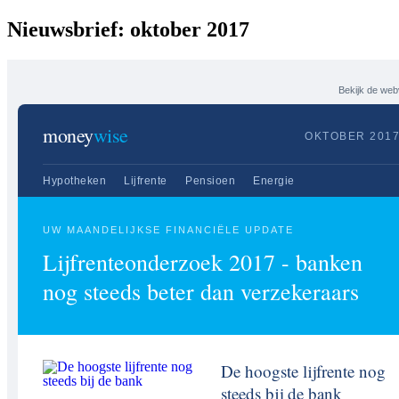
Nieuwsbrief: oktober 2017
Bekijk de web
money
wise
OKTOBER 201
Hypotheken
Lijfrente
Pensioen
Energie
UW MAANDELIJKSE FINANCIËLE UPDATE
Lijfrenteonderzoek 2017 - banken
nog steeds beter dan verzekeraars
De hoogste lijfrente nog
steeds bij de bank