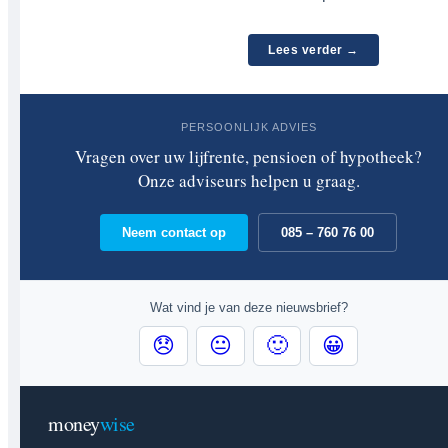
Lees verder →
PERSOONLIJK ADVIES
Vragen over uw lijfrente, pensioen of hypotheek?
Onze adviseurs helpen u graag.
Neem contact op
085 – 760 76 00
Wat vind je van deze nieuwsbrief?
😞
😐
🙂
😀
money
wise