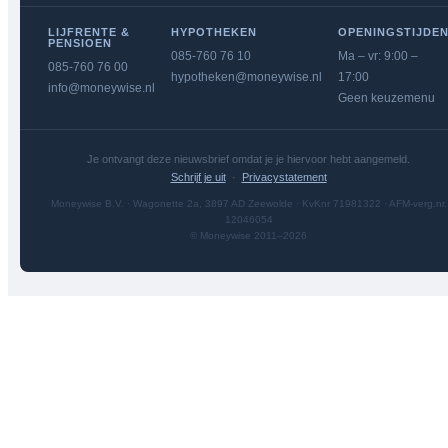
LIJFRENTE &
HYPOTHEKEN
OPENINGSTIJDE
PENSIOEN
085-760 76 10
Ma – vr: 9:00 –
085-760 76 00
hypotheken@moneywise.nl
17:00
info@moneywise.nl
Geen keuzemenu
Je ontvangt deze nieuwsbrief omdat je je hiervoor hebt aangemeld.
Schrijf je uit
·
Privacystatement
Moneywise B.V. · Wagonette 2a, 3897 AD Zeewolde · KvKnr 71981322 · AFM-verg.nr.
12046054
© Moneywise 2011–2026