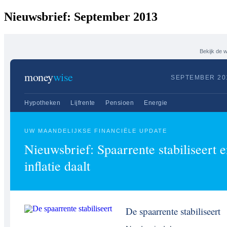
Nieuwsbrief: September 2013
Bekijk de 
money
wise
SEPTEMBER 20
Hypotheken
Lijfrente
Pensioen
Energie
UW MAANDELIJKSE FINANCIËLE UPDATE
Nieuwsbrief: Spaarrente stabiliseert 
inflatie daalt
De spaarrente stabiliseert