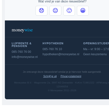
Wat vind je van deze nieuwsbrief?
😞
😐
🙂
😀
money
wise
LIJFRENTE &
HYPOTHEKEN
OPENINGSTIJDE
PENSIOEN
085-760 76 10
Ma – vr: 9:00 – 17:
085-760 76 00
hypotheken@moneywise.nl
Geen keuzemenu
info@moneywise.nl
Je ontvangt deze nieuwsbrief omdat je je hiervoor hebt aangemeld.
Schrijf je uit
·
Privacystatement
Moneywise B.V. · Wagonette 2a, 3897 AD Zeewolde · KvKnr 71981322 · AFM-verg.n
12046054
© Moneywise 2011–2026