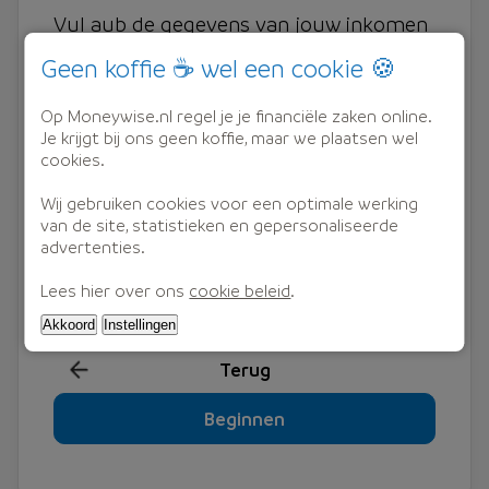
Vul aub de gegevens van jouw inkomen
en, indien van toepassing, van jouw
Geen koffie ☕ wel een cookie 🍪
partner in. Ook vragen we eventuele
Op Moneywise.nl regel je je financiële zaken online.
financiële verplichtingen.
Je krijgt bij ons geen koffie, maar we plaatsen wel
cookies.
Wij gebruiken cookies voor een optimale werking
Direct online resultaat
van de site, statistieken en gepersonaliseerde
Na het invullen van de gegevens zie je
advertenties.
direct online het resultaat.
Lees hier over ons
cookie beleid
.
Akkoord
Instellingen
Terug
Beginnen