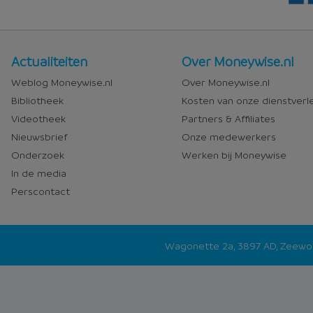
Nieuws
Over
Actualiteiten
Over Moneywise.nl
en
Moneywise
Weblog Moneywise.nl
Over Moneywise.nl
media
Bibliotheek
Kosten van onze dienstverl
Videotheek
Partners & Affiliates
Nieuwsbrief
Onze medewerkers
Onderzoek
Werken bij Moneywise
In de media
Perscontact
Wagonette 2a, 3897 AD, Zeew