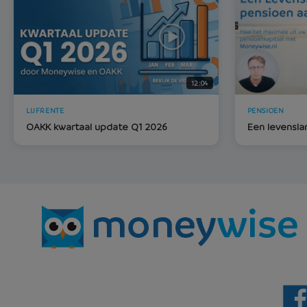
12:04
LIJFRENTE
PENSIOEN
OAKK kwartaal update Q1 2026
Een levensl