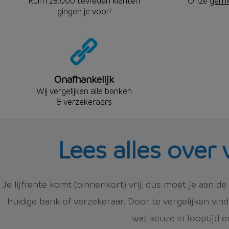
Ruim 28.000 tevreden klanten
Onze
gemi
gingen je voor!
Onafhankelijk
Wij vergelijken alle banken
& verzekeraars
Lees alles over 
Je lijfrente komt (binnenkort) vrij, dus moet je aan de
huidige bank of verzekeraar. Door te vergelijken vi
wat keuze in looptijd e