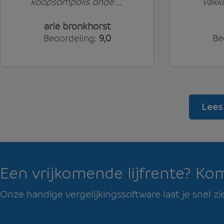
koopsompolis onde ...”
vakku
arie bronkhorst
Beoordeling:
9,0
Be
Lees 
Een vrijkomende lijfrente? Kom 
Onze handige vergelijkingssoftware laat je snel z