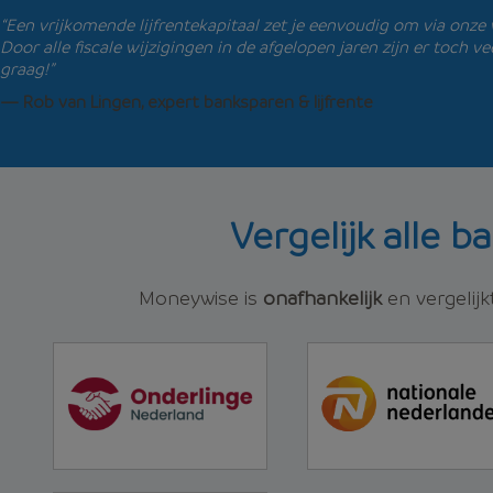
“Een vrijkomende lijfrentekapitaal zet je eenvoudig om via onze 
Door alle fiscale wijzigingen in de afgelopen jaren zijn er toch v
graag!”
— Rob van Lingen, expert banksparen & lijfrente
Vergelijk alle 
Moneywise is
onafhankelijk
en vergelijk