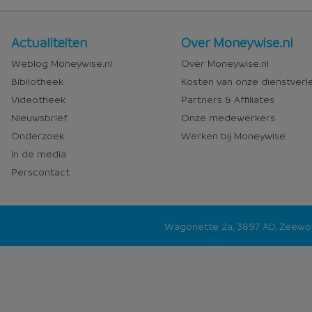
Nieuws
Over
Actualiteiten
Over Moneywise.nl
en
Moneywise
Weblog Moneywise.nl
Over Moneywise.nl
media
Bibliotheek
Kosten van onze dienstverl
Videotheek
Partners & Affiliates
Nieuwsbrief
Onze medewerkers
Onderzoek
Werken bij Moneywise
In de media
Perscontact
Wagonette 2a, 3897 AD, Zeew