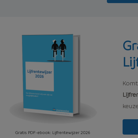
Gr
Li
Komt 
Lijfr
keuze
Gratis PDF-ebook: Lijfrentewijzer 2026