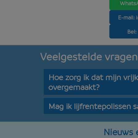
WhatsA
E-mail:
Bel:
Veelgestelde vragen 
Hoe zorg ik dat mijn vri
overgemaakt?
Mag ik lijfrentepolisse
Nieuws e