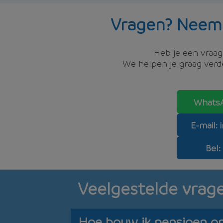
Vragen? Neem
Heb je een vraag,
We helpen je graag verde
WhatsA
E-mail:
Bel:
Veelgestelde vrag
Hoe bouw ik pensioen op