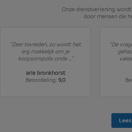
Onze dienstverlening word
door mensen die hu
“Zeer tevreden, zo wordt het
“De vrag
erg makkelijk om je
gehad
koopsompolis onde ...”
vakku
arie bronkhorst
Beoordeling:
9,0
Be
Lees 