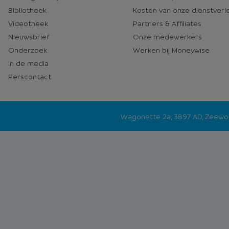
media
Bibliotheek
Kosten van onze dienstverl
Videotheek
Partners & Affiliates
Nieuwsbrief
Onze medewerkers
Onderzoek
Werken bij Moneywise
In de media
Perscontact
Wagonette 2a, 3897 AD, Zeew