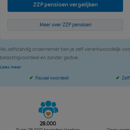
ZZP pensioen vergelijken
Meer over ZZP pensioen
Als zelfstandig ondernemer ben je zelf verantwoordelijk voo
belastingvoordeel en zonder gedoe.
Lees meer
Fiscaal voordeel
Zel
28.000
Ruim 28.000 tevreden klanten
Onze
gemi