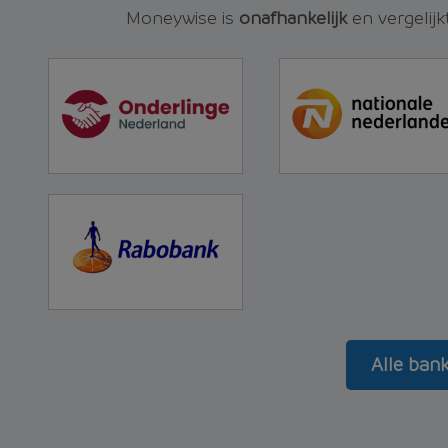
Moneywise is
onafhankelijk
en vergelijk
Alle ban