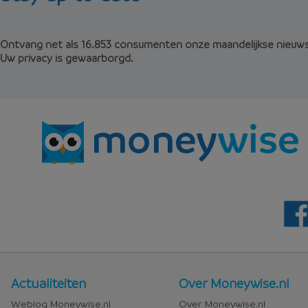
Ontvang net als 16.853 consumenten onze maandelijkse nieuwsb
Uw privacy is gewaarborgd.
Nieuws
Over
Actualiteiten
Over Moneywise.nl
en
Moneywise
Weblog Moneywise.nl
Over Moneywise.nl