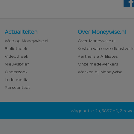
Nieuws
Over
Actualiteiten
Over Moneywise.nl
en
Moneywise
Weblog Moneywise.nl
Over Moneywise.nl
media
Bibliotheek
Kosten van onze dienstverl
Videotheek
Partners & Affiliates
Nieuwsbrief
Onze medewerkers
Onderzoek
Werken bij Moneywise
In de media
Perscontact
Wagonette 2a, 3897 AD, Zeew