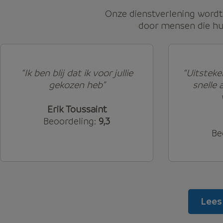
Onze dienstverlening word
door mensen die hu
“Ik ben blij dat ik voor jullie
“Uitsteke
gekozen heb”
snelle 
Erik Toussaint
Beoordeling:
9,3
Be
Lees 