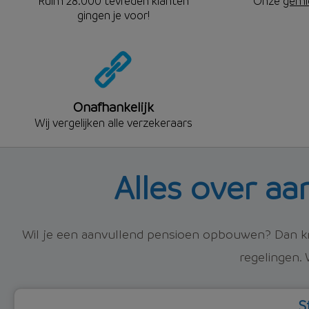
Ruim 28.000 tevreden klanten
Onze
gemi
gingen je voor!
Onafhankelijk
Wij vergelijken alle verzekeraars
Alles over a
Wil je een aanvullend pensioen opbouwen? Dan kr
regelingen. W
S