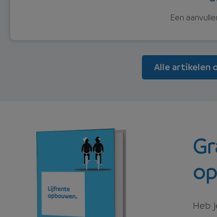
Een aanvulle
Alle artikelen
Gr
o
Heb j