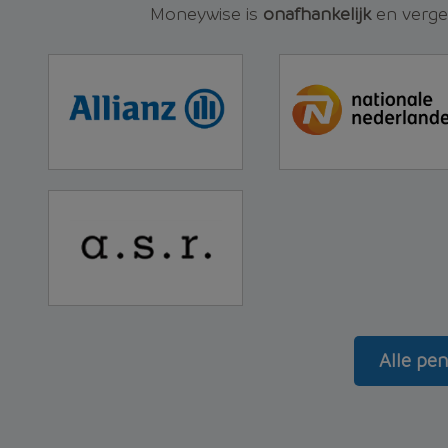
Moneywise is
onafhankelijk
en vergel
Alle pe