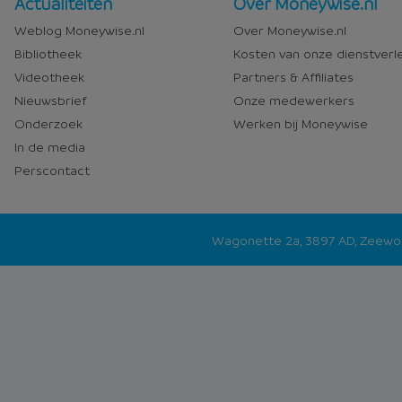
Nieuws
Over
Actualiteiten
Over Moneywise.nl
en
Moneywise
Weblog Moneywise.nl
Over Moneywise.nl
media
Bibliotheek
Kosten van onze dienstverl
Videotheek
Partners & Affiliates
Nieuwsbrief
Onze medewerkers
Onderzoek
Werken bij Moneywise
In de media
Perscontact
Wagonette 2a, 3897 AD, Zeew