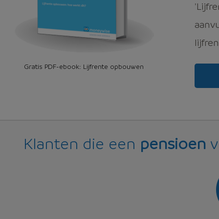
'Lijf
aanv
lijfre
Gratis PDF-ebook: Lijfrente opbouwen
Klanten die een
pensioen
v