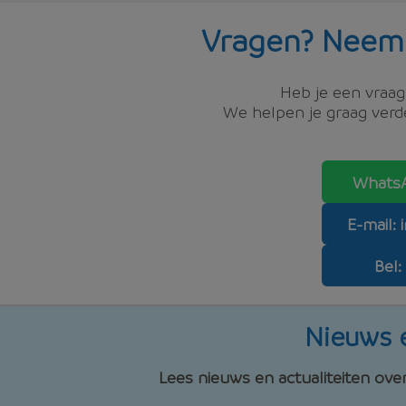
Vragen? Neem
Heb je een vraag,
We helpen je graag verde
WhatsA
E-mail:
Bel:
Nieuws e
Lees nieuws en actualiteiten o