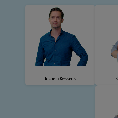
Jochem Kessens
S