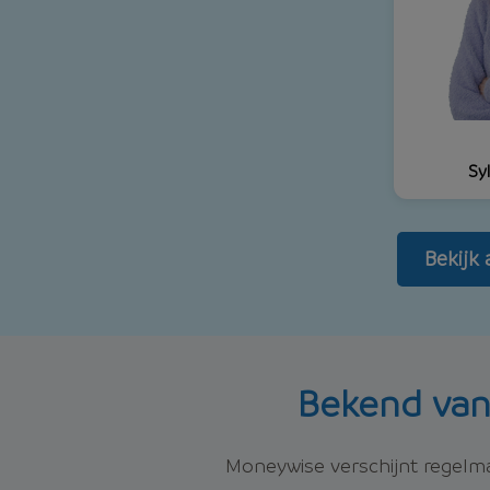
Syl
Bekijk
Bekend van
Moneywise verschijnt regelmati