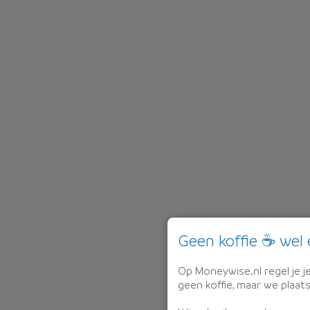
Geen koffie ☕ wel 
Op Moneywise.nl regel je je 
geen koffie, maar we plaat