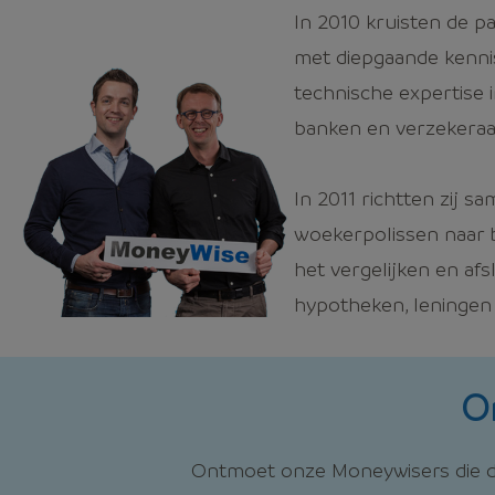
In 2010 kruisten de p
met diepgaande kennis
technische expertise 
banken en verzekeraa
In 2011 richtten zij 
woekerpolissen naar
het vergelijken en afs
hypotheken, leningen 
O
Ontmoet onze Moneywisers die dag