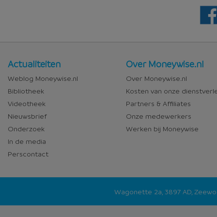
Nieuws
Over
Actualiteiten
Over Moneywise.nl
en
Moneywise
Weblog Moneywise.nl
Over Moneywise.nl
media
Bibliotheek
Kosten van onze dienstverl
Videotheek
Partners & Affiliates
Nieuwsbrief
Onze medewerkers
Onderzoek
Werken bij Moneywise
In de media
Perscontact
Wagonette 2a, 3897 AD, Zeew