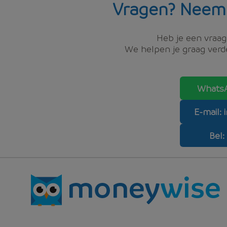
Vragen? Neem
Heb je een vraag,
We helpen je graag verde
WhatsA
E-mail:
Bel: