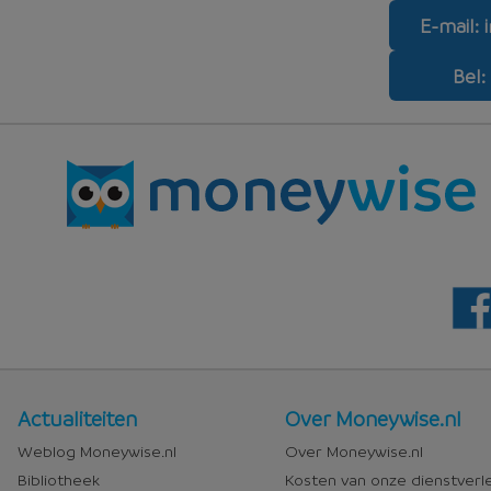
E-mail:
Bel:
Nieuws
Over
Actualiteiten
Over Moneywise.nl
en
Moneywise
Weblog Moneywise.nl
Over Moneywise.nl
media
Bibliotheek
Kosten van onze dienstverl