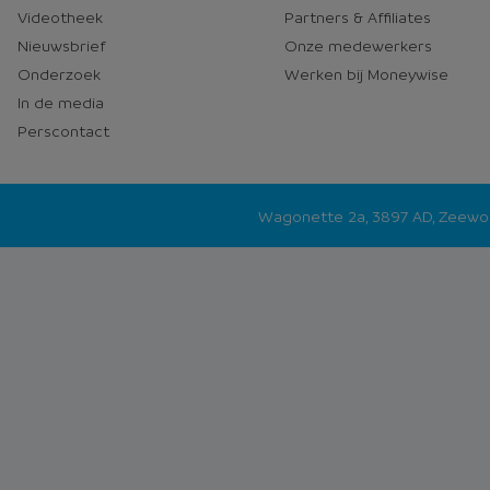
Videotheek
Partners & Affiliates
Nieuwsbrief
Onze medewerkers
Onderzoek
Werken bij Moneywise
In de media
Perscontact
Wagonette 2a, 3897 AD, Zeew