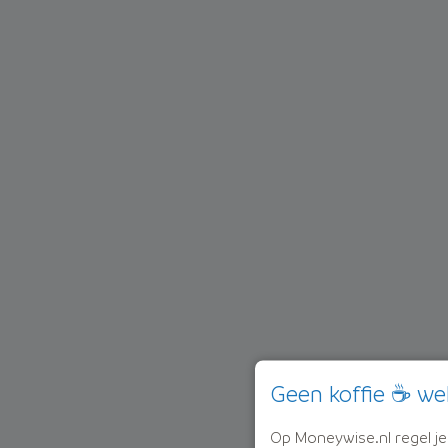
Geen koffie ☕ we
Op Moneywise.nl regel je j