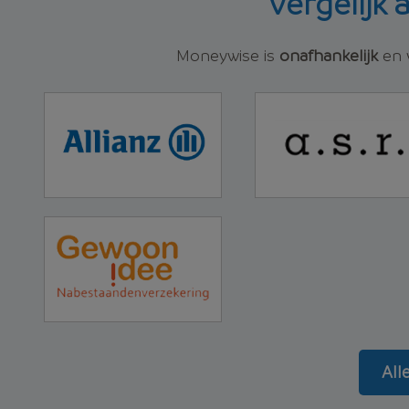
Vergelijk 
Moneywise is
onafhankelijk
en v
All