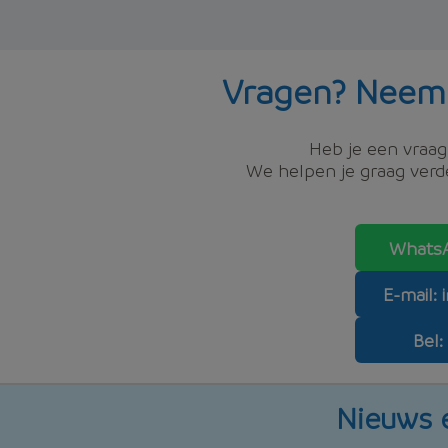
Vragen? Neem
Heb je een vraag,
We helpen je graag verde
WhatsA
E-mail:
Bel:
Nieuws e