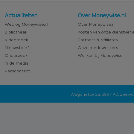
Nieuws
Over
Actualiteiten
Over Moneywise.nl
en
Moneywise
Weblog Moneywise.nl
Over Moneywise.nl
media
Bibliotheek
Kosten van onze dienstverl
Videotheek
Partners & Affiliates
Nieuwsbrief
Onze medewerkers
Onderzoek
Werken bij Moneywise
In de media
Perscontact
Wagonette 2a, 3897 AD, Zeew