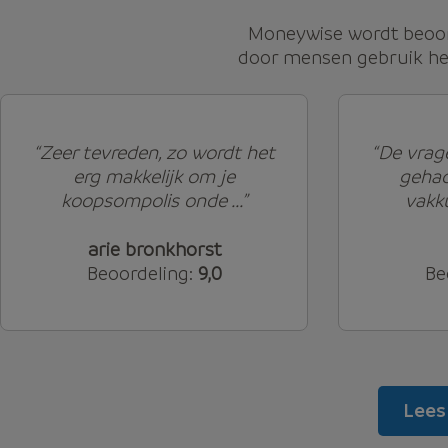
Moneywise wordt beoo
door mensen gebruik he
“Zeer tevreden, zo wordt het
“De vrag
erg makkelijk om je
gehad
koopsompolis onde ...”
vakku
arie bronkhorst
Beoordeling:
9,0
Be
Lees 