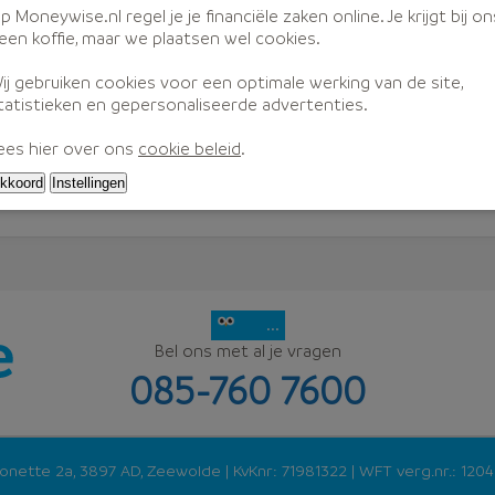
p Moneywise.nl regel je je financiële zaken online. Je krijgt bij on
een koffie, maar we plaatsen wel cookies.
irect online het resultaat.
ij gebruiken cookies voor een optimale werking van de site,
tatistieken en gepersonaliseerde advertenties.
ees hier over ons
cookie beleid
.
n
kkoord
Instellingen
...
Bel ons met al je vragen
085-760 7600
nette 2a, 3897 AD, Zeewolde
| KvKnr:
71981322
| WFT verg.nr.:
120