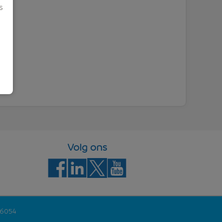
s
Volg ons
46054