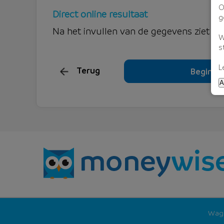
O
Direct online resultaat
g
Na het invullen van de gegevens ziet u d
W
s
L
Terug
Beginne
A
Wago