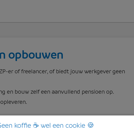
en opbouwen
ZP-er of freelancer, of biedt jouw werkgever geen
ing en bouw zelf een aanvullend pensioen op.
 opleveren.
w geboortedatum nodig en de details van uw inleg.
een koffie ☕ wel een cookie 🍪