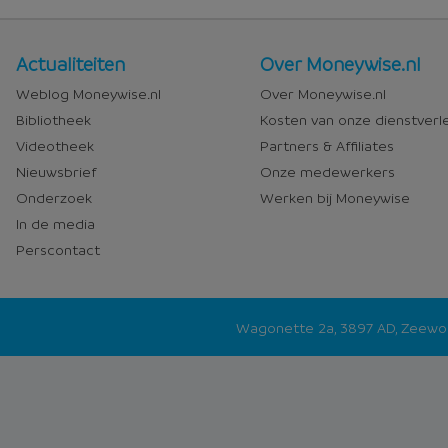
Nieuws
Over
Actualiteiten
Over Moneywise.nl
en
Moneywise
Weblog Moneywise.nl
Over Moneywise.nl
media
Bibliotheek
Kosten van onze dienstverl
Videotheek
Partners & Affiliates
Nieuwsbrief
Onze medewerkers
Onderzoek
Werken bij Moneywise
In de media
Perscontact
Wagonette 2a, 3897 AD, Zeew