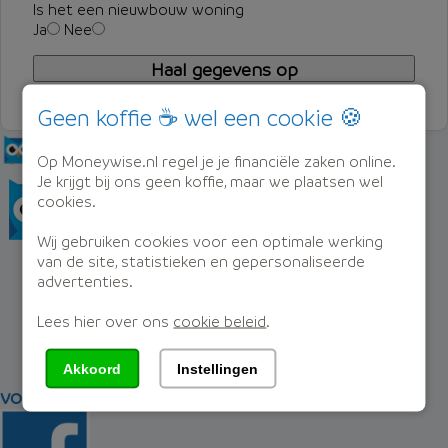
Is het een nieuwbouw woning
Ja
Nee
Geen koffie ☕ wel een cookie 🍪
Op Moneywise.nl regel je je financiële zaken online.
Je krijgt bij ons geen koffie, maar we plaatsen wel
cookies.
Wij gebruiken cookies voor een optimale werking
van de site, statistieken en gepersonaliseerde
...
advertenties.
bel ons met al je vragen
Lees hier over ons
cookie beleid
.
085-760 7600
Akkoord
Instellingen
volg ons