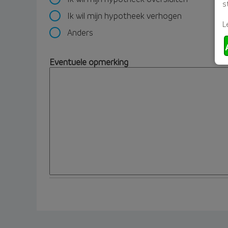
s
Ik wil mijn hypotheek verhogen
L
Anders
Eventuele opmerking