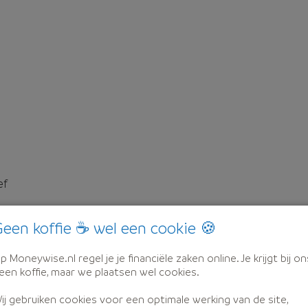
ef
een koffie ☕ wel een cookie 🍪
p Moneywise.nl regel je je financiële zaken online. Je krijgt bij on
een koffie, maar we plaatsen wel cookies.
ij gebruiken cookies voor een optimale werking van de site,