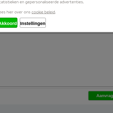
tatistieken en gepersonaliseerde advertenties.
ees hier over ons
cookie beleid
.
Akkoord
Instellingen