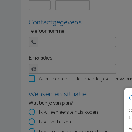
Contactgegevens
Telefoonnummer
Emailadres
Aanmelden voor de maandelijkse nieuwsbri
Wensen en situatie
G
Wat ben je van plan?
O
Ik wil een eerste huis kopen
g
Ik wil verhuizen
W
Ik wil mijn hypotheek oversluiten