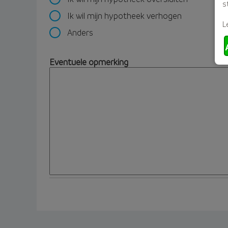
s
Ik wil mijn hypotheek verhogen
L
Anders
Eventuele opmerking