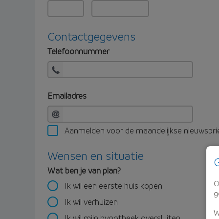
Contactgegevens
Telefoonnummer
Emailadres
Aanmelden voor de maandelijkse nieuwsbri
Wensen en situatie
G
Wat ben je van plan?
O
Ik wil een eerste huis kopen
g
Ik wil verhuizen
W
Ik wil mijn hypotheek oversluiten