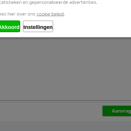
tatistieken en gepersonaliseerde advertenties.
ees hier over ons
cookie beleid
.
Akkoord
Instellingen