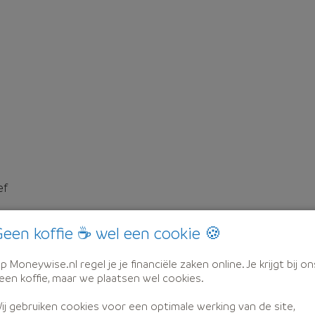
ef
een koffie ☕ wel een cookie 🍪
p Moneywise.nl regel je je financiële zaken online. Je krijgt bij on
een koffie, maar we plaatsen wel cookies.
ij gebruiken cookies voor een optimale werking van de site,