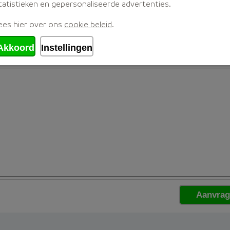
tatistieken en gepersonaliseerde advertenties.
ees hier over ons
cookie beleid
.
Akkoord
Instellingen