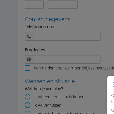
Contactgegevens
Telefoonnummer
Emailadres
Aanmelden voor de maandelijkse nieuwsbri
Wensen en situatie
G
Wat ben je van plan?
O
Ik wil een eerste huis kopen
g
Ik wil verhuizen
W
Ik wil mijn hypotheek oversluiten