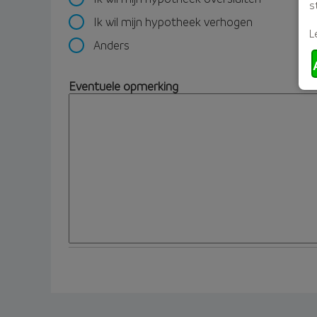
s
Ik wil mijn hypotheek verhogen
L
Anders
Eventuele opmerking