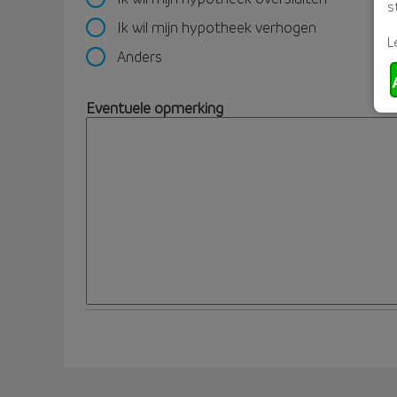
s
Ik wil mijn hypotheek verhogen
L
Anders
Eventuele opmerking