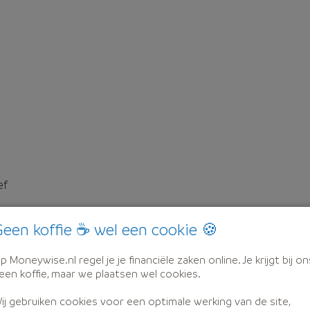
ef
een koffie ☕ wel een cookie 🍪
p Moneywise.nl regel je je financiële zaken online. Je krijgt bij on
een koffie, maar we plaatsen wel cookies.
ij gebruiken cookies voor een optimale werking van de site,