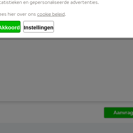
tatistieken en gepersonaliseerde advertenties.
ees hier over ons
cookie beleid
.
Akkoord
Instellingen