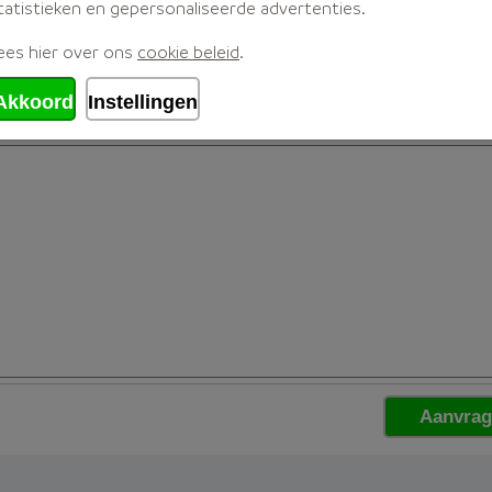
tatistieken en gepersonaliseerde advertenties.
ees hier over ons
cookie beleid
.
Akkoord
Instellingen