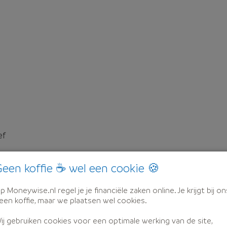
ef
een koffie ☕ wel een cookie 🍪
p Moneywise.nl regel je je financiële zaken online. Je krijgt bij on
een koffie, maar we plaatsen wel cookies.
ij gebruiken cookies voor een optimale werking van de site,