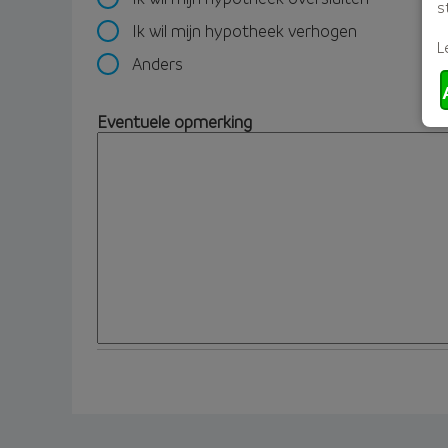
s
Ik wil mijn hypotheek verhogen
L
Anders
Eventuele opmerking