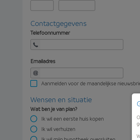
Contactgegevens
Telefoonnummer
Emailadres
Aanmelden voor de maandelijkse nieuwsbri
Wensen en situatie
G
Wat ben je van plan?
O
Ik wil een eerste huis kopen
g
Ik wil verhuizen
W
Ik wil mijn hypotheek oversluiten