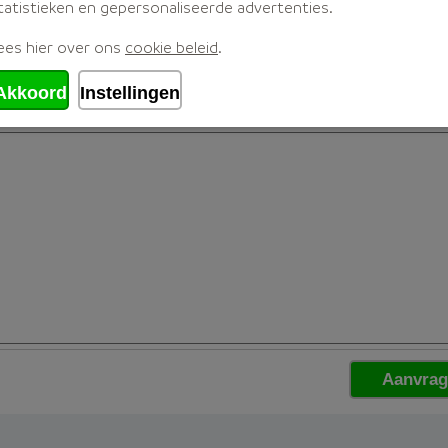
tatistieken en gepersonaliseerde advertenties.
ees hier over ons
cookie beleid
.
Akkoord
Instellingen