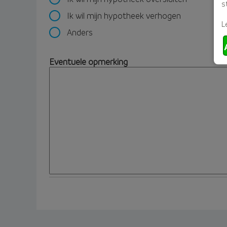
s
Ik wil mijn hypotheek verhogen
L
Anders
Eventuele opmerking