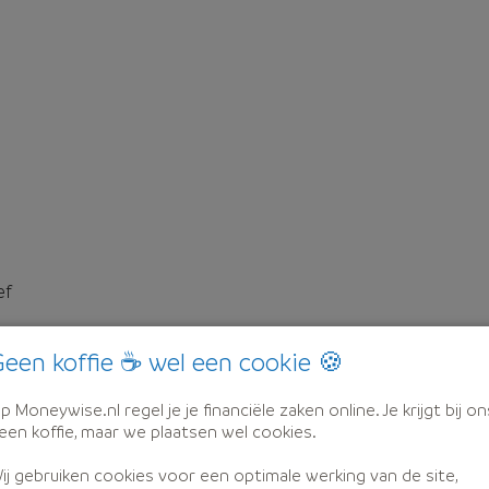
ef
een koffie ☕ wel een cookie 🍪
p Moneywise.nl regel je je financiële zaken online. Je krijgt bij on
een koffie, maar we plaatsen wel cookies.
ij gebruiken cookies voor een optimale werking van de site,