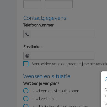
Contactgegevens
Telefoonnummer
Emailadres
Aanmelden voor de maandelijkse nieuwsbri
Wensen en situatie
G
Wat ben je van plan?
O
Ik wil een eerste huis kopen
g
Ik wil verhuizen
W
Ik wil mijn hypotheek oversluiten