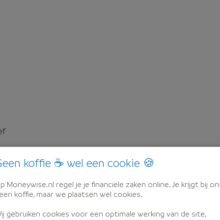
ef
een koffie ☕ wel een cookie 🍪
p Moneywise.nl regel je je financiële zaken online. Je krijgt bij on
een koffie, maar we plaatsen wel cookies.
ij gebruiken cookies voor een optimale werking van de site,