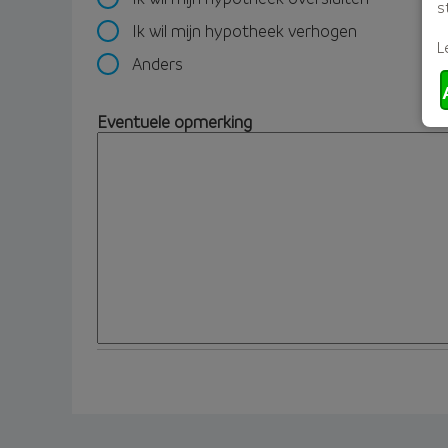
s
Ik wil mijn hypotheek verhogen
L
Anders
Eventuele opmerking