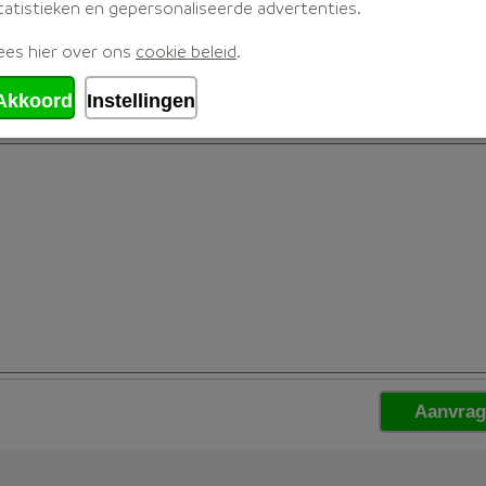
tatistieken en gepersonaliseerde advertenties.
ees hier over ons
cookie beleid
.
Akkoord
Instellingen