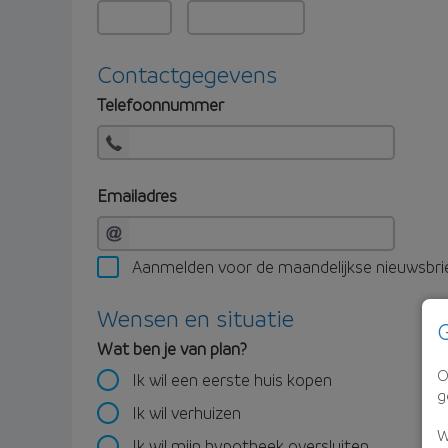
Contactgegevens
Telefoonnummer
Emailadres
Aanmelden voor de maandelijkse nieuwsbri
Wensen en situatie
G
Wat ben je van plan?
O
Ik wil een eerste huis kopen
g
Ik wil verhuizen
W
Ik wil mijn hypotheek oversluiten