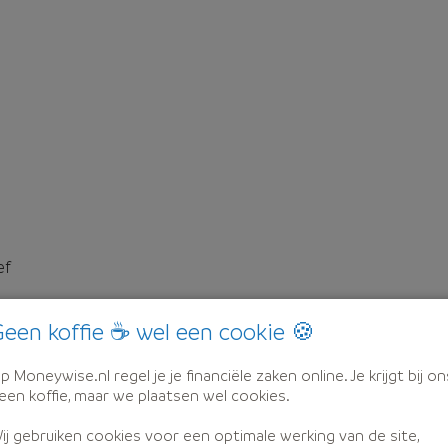
ef
een koffie ☕ wel een cookie 🍪
p Moneywise.nl regel je je financiële zaken online. Je krijgt bij on
een koffie, maar we plaatsen wel cookies.
ij gebruiken cookies voor een optimale werking van de site,