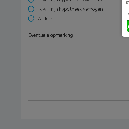
s
Ik wil mijn hypotheek verhogen
L
Anders
Eventuele opmerking