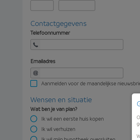
Contactgegevens
Telefoonnummer
Emailadres
Aanmelden voor de maandelijkse nieuwsbri
Wensen en situatie
G
Wat ben je van plan?
O
Ik wil een eerste huis kopen
g
Ik wil verhuizen
W
Ik wil mijn hypotheek oversluiten