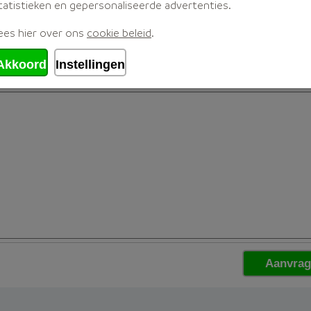
tatistieken en gepersonaliseerde advertenties.
ees hier over ons
cookie beleid
.
Akkoord
Instellingen