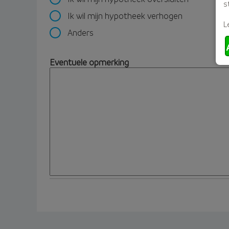
s
Ik wil mijn hypotheek verhogen
L
Anders
Eventuele opmerking