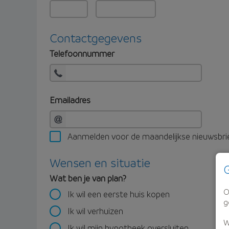
Contactgegevens
Telefoonnummer
Emailadres
Aanmelden voor de maandelijkse nieuwsbri
Wensen en situatie
G
Wat ben je van plan?
O
Ik wil een eerste huis kopen
g
Ik wil verhuizen
W
Ik wil mijn hypotheek oversluiten