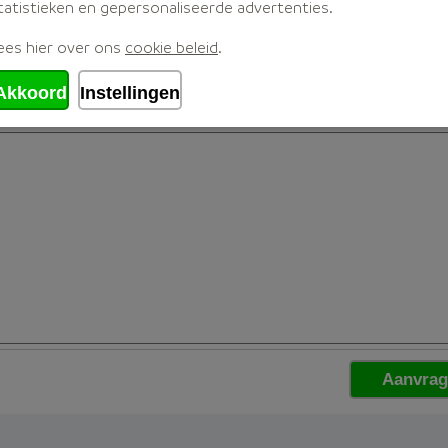
tatistieken en gepersonaliseerde advertenties.
ees hier over ons
cookie beleid
.
Akkoord
Instellingen