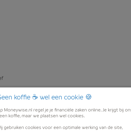
ef
een koffie ☕ wel een cookie 🍪
p Moneywise.nl regel je je financiële zaken online. Je krijgt bij on
een koffie, maar we plaatsen wel cookies.
ij gebruiken cookies voor een optimale werking van de site,