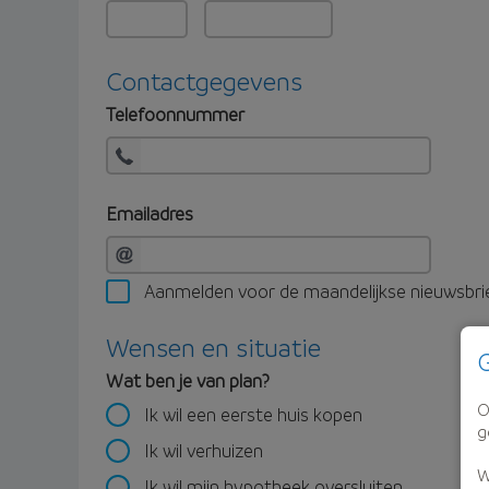
Contactgegevens
Telefoonnummer
Emailadres
Aanmelden voor de maandelijkse nieuwsbri
Wensen en situatie
G
Wat ben je van plan?
O
Ik wil een eerste huis kopen
g
Ik wil verhuizen
W
Ik wil mijn hypotheek oversluiten