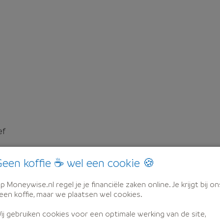
ef
een koffie ☕ wel een cookie 🍪
p Moneywise.nl regel je je financiële zaken online. Je krijgt bij on
een koffie, maar we plaatsen wel cookies.
ij gebruiken cookies voor een optimale werking van de site,