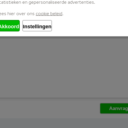
tatistieken en gepersonaliseerde advertenties.
ees hier over ons
cookie beleid
.
Akkoord
Instellingen