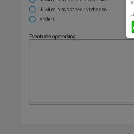
s
Ik wil mijn hypotheek verhogen
L
Anders
Eventuele opmerking