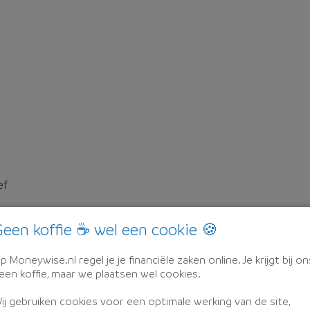
ef
een koffie ☕ wel een cookie 🍪
p Moneywise.nl regel je je financiële zaken online. Je krijgt bij on
een koffie, maar we plaatsen wel cookies.
ij gebruiken cookies voor een optimale werking van de site,