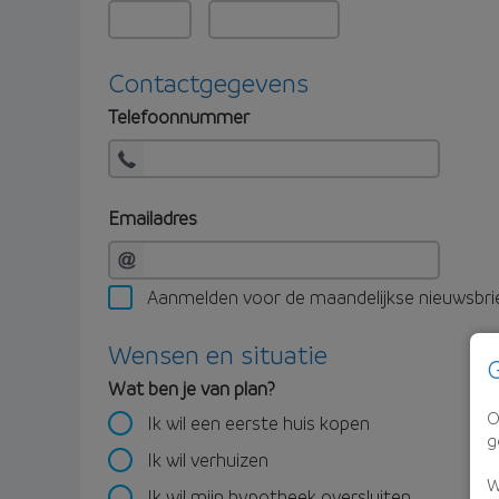
Contactgegevens
Telefoonnummer
Emailadres
Aanmelden voor de maandelijkse nieuwsbri
Wensen en situatie
G
Wat ben je van plan?
O
Ik wil een eerste huis kopen
g
Ik wil verhuizen
W
Ik wil mijn hypotheek oversluiten