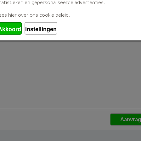
tatistieken en gepersonaliseerde advertenties.
ees hier over ons
cookie beleid
.
Akkoord
Instellingen