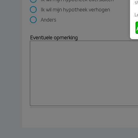
s
Ik wil mijn hypotheek verhogen
L
Anders
Eventuele opmerking