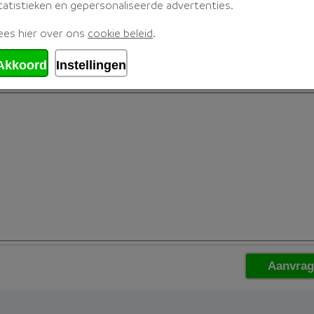
tatistieken en gepersonaliseerde advertenties.
ees hier over ons
cookie beleid
.
Akkoord
Instellingen