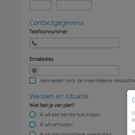
Contactgegevens
Telefoonnummer
Emailadres
Aanmelden voor de maandelijkse nieuwsbri
Wensen en situatie
G
Wat ben je van plan?
O
Ik wil een eerste huis kopen
g
Ik wil verhuizen
W
Ik wil mijn hypotheek oversluiten