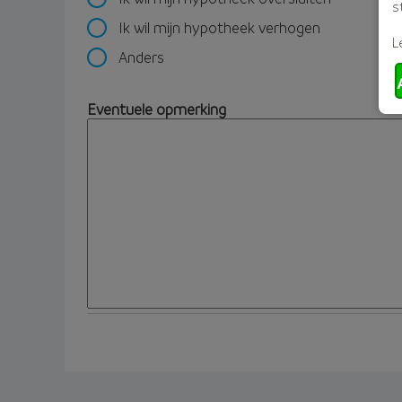
s
Ik wil mijn hypotheek verhogen
L
Anders
Eventuele opmerking