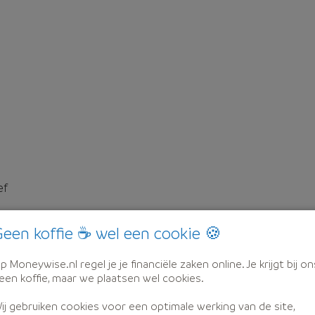
ef
een koffie ☕ wel een cookie 🍪
p Moneywise.nl regel je je financiële zaken online. Je krijgt bij on
een koffie, maar we plaatsen wel cookies.
ij gebruiken cookies voor een optimale werking van de site,