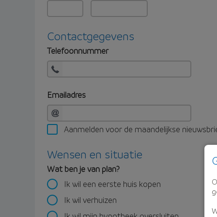
Contactgegevens
Telefoonnummer
Emailadres
Aanmelden voor de maandelijkse nieuwsbri
Wensen en situatie
G
Wat ben je van plan?
O
Ik wil een eerste huis kopen
g
Ik wil verhuizen
W
Ik wil mijn hypotheek oversluiten