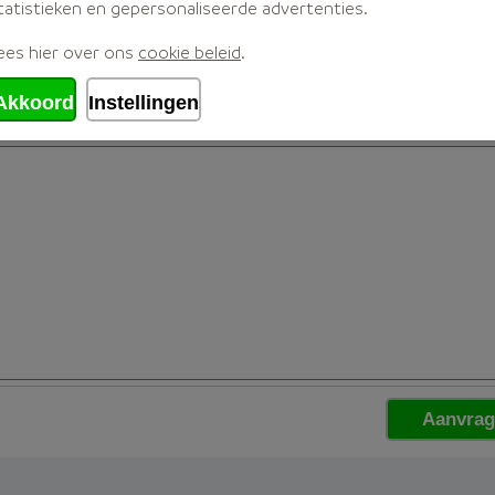
tatistieken en gepersonaliseerde advertenties.
ees hier over ons
cookie beleid
.
Akkoord
Instellingen