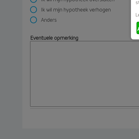
s
Ik wil mijn hypotheek verhogen
L
Anders
Eventuele opmerking