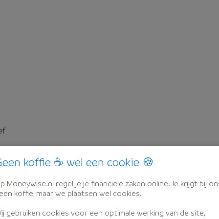
ef
een koffie ☕ wel een cookie 🍪
p Moneywise.nl regel je je financiële zaken online. Je krijgt bij on
een koffie, maar we plaatsen wel cookies.
ij gebruiken cookies voor een optimale werking van de site,