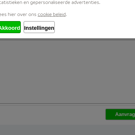
tatistieken en gepersonaliseerde advertenties.
ees hier over ons
cookie beleid
.
Akkoord
Instellingen