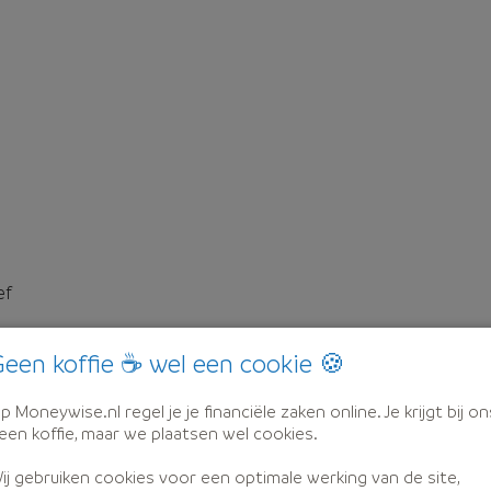
ef
een koffie ☕ wel een cookie 🍪
p Moneywise.nl regel je je financiële zaken online. Je krijgt bij on
een koffie, maar we plaatsen wel cookies.
ij gebruiken cookies voor een optimale werking van de site,