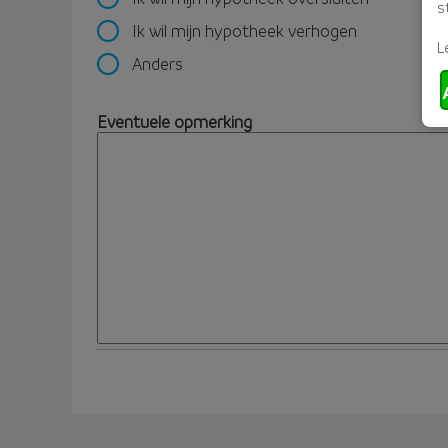
s
Ik wil mijn hypotheek verhogen
L
Anders
Eventuele opmerking