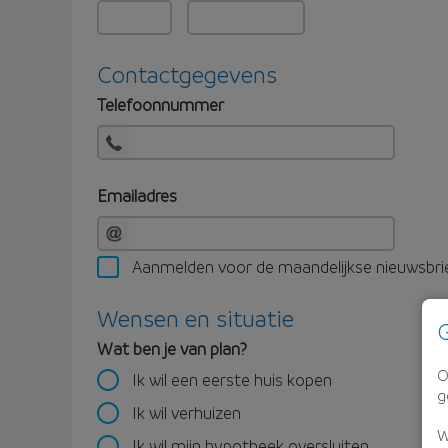
Contactgegevens
Telefoonnummer
Emailadres
Aanmelden voor de maandelijkse nieuwsbri
Wensen en situatie
G
Wat ben je van plan?
O
Ik wil een eerste huis kopen
g
Ik wil verhuizen
W
Ik wil mijn hypotheek oversluiten