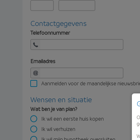
Contactgegevens
Telefoonnummer
Emailadres
Aanmelden voor de maandelijkse nieuwsbri
Wensen en situatie
G
Wat ben je van plan?
O
Ik wil een eerste huis kopen
g
Ik wil verhuizen
W
Ik wil mijn hypotheek oversluiten