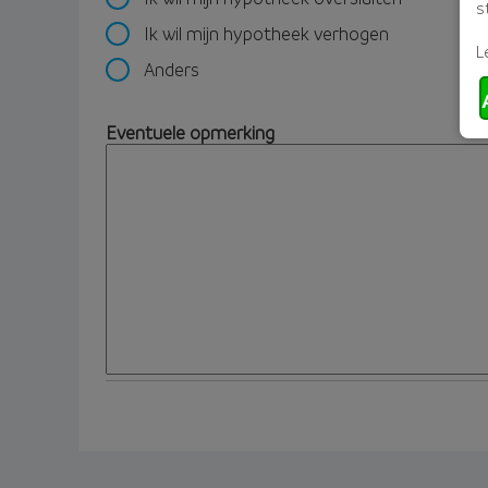
s
Ik wil mijn hypotheek verhogen
L
Anders
Eventuele opmerking