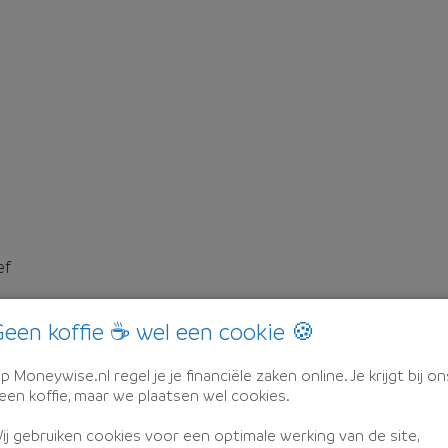
ef
een koffie ☕ wel een cookie 🍪
p Moneywise.nl regel je je financiële zaken online. Je krijgt bij on
een koffie, maar we plaatsen wel cookies.
ij gebruiken cookies voor een optimale werking van de site,