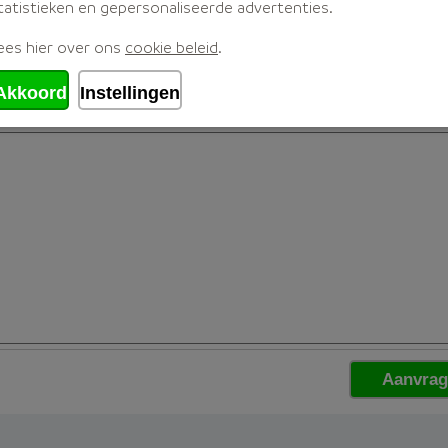
tatistieken en gepersonaliseerde advertenties.
ees hier over ons
cookie beleid
.
Akkoord
Instellingen