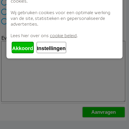
cookies.
Ik wil mijn hypotheek oversluiten
Ik wil mijn hypotheek verhogen
Wij gebruiken cookies voor een optimale werking
van de site, statistieken en gepersonaliseerde
Anders
advertenties.
Lees hier over ons
cookie beleid
.
Eventuele opmerking
Akkoord
Instellingen