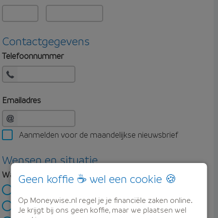
Contactgegevens
Telefoonnummer
Emailadres
Aanmelden voor de maandelijkse nieuwsbrief
Wensen en situatie
Wat ben je van plan?
Geen koffie ☕ wel een cookie 🍪
Ik wil een eerste huis kopen
Op Moneywise.nl regel je je financiële zaken online.
Ik wil verhuizen
Je krijgt bij ons geen koffie, maar we plaatsen wel