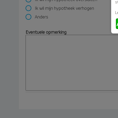
s
Ik wil mijn hypotheek verhogen
L
Anders
Eventuele opmerking