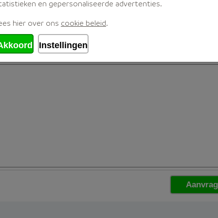
tatistieken en gepersonaliseerde advertenties.
ees hier over ons
cookie beleid
.
Akkoord
Instellingen