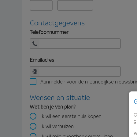
Contactgegevens
Telefoonnummer
Emailadres
Aanmelden voor de maandelijkse nieuwsbri
Wensen en situatie
G
Wat ben je van plan?
O
Ik wil een eerste huis kopen
g
Ik wil verhuizen
W
Ik wil mijn hypotheek oversluiten