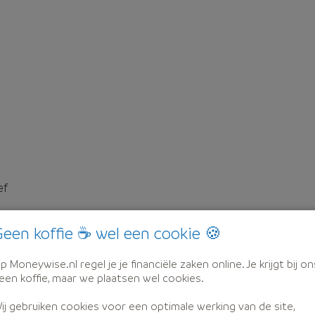
ef
een koffie ☕ wel een cookie 🍪
p Moneywise.nl regel je je financiële zaken online. Je krijgt bij on
een koffie, maar we plaatsen wel cookies.
ij gebruiken cookies voor een optimale werking van de site,