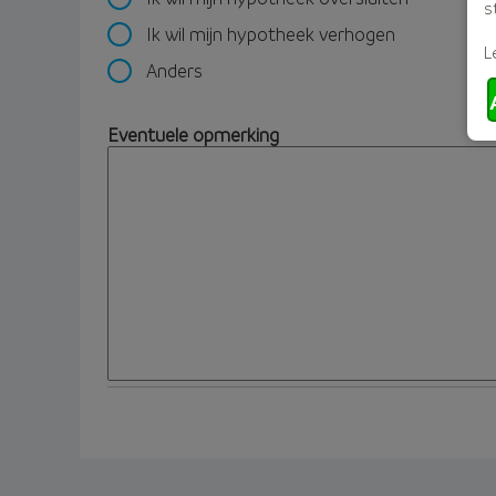
s
Ik wil mijn hypotheek verhogen
L
Anders
Eventuele opmerking