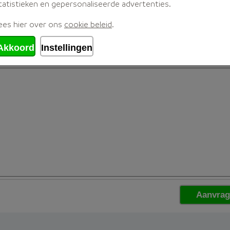
tatistieken en gepersonaliseerde advertenties.
ees hier over ons
cookie beleid
.
Akkoord
Instellingen