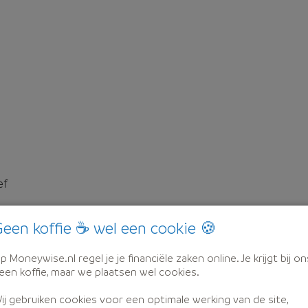
ef
een koffie ☕ wel een cookie 🍪
p Moneywise.nl regel je je financiële zaken online. Je krijgt bij on
een koffie, maar we plaatsen wel cookies.
ij gebruiken cookies voor een optimale werking van de site,