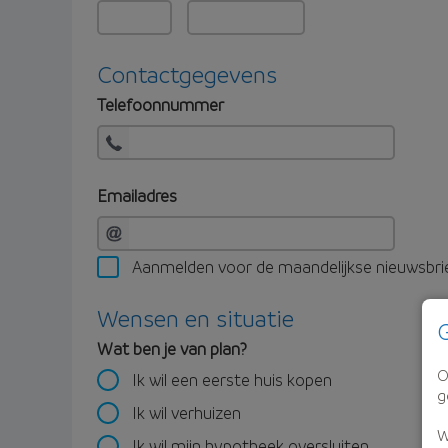
Contactgegevens
Telefoonnummer
Emailadres
Aanmelden voor de maandelijkse nieuwsbri
Wensen en situatie
G
Wat ben je van plan?
O
Ik wil een eerste huis kopen
g
Ik wil verhuizen
W
Ik wil mijn hypotheek oversluiten