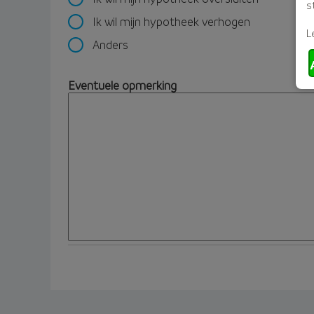
s
Ik wil mijn hypotheek verhogen
L
Anders
Eventuele opmerking