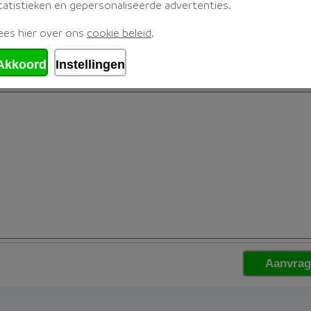
tatistieken en gepersonaliseerde advertenties.
ees hier over ons
cookie beleid
.
Akkoord
Instellingen