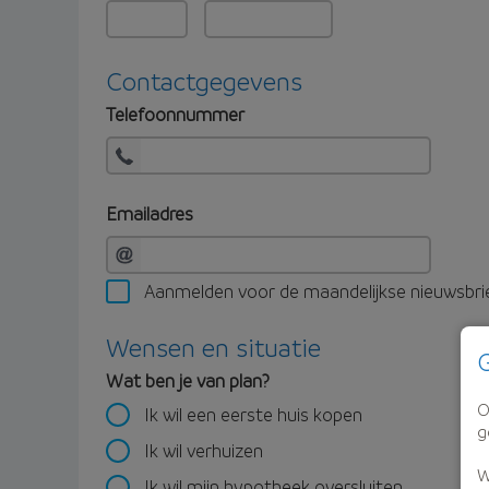
Contactgegevens
Telefoonnummer
Emailadres
Aanmelden voor de maandelijkse nieuwsbri
Wensen en situatie
G
Wat ben je van plan?
O
Ik wil een eerste huis kopen
g
Ik wil verhuizen
W
Ik wil mijn hypotheek oversluiten