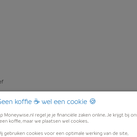
ef
een koffie ☕ wel een cookie 🍪
p Moneywise.nl regel je je financiële zaken online. Je krijgt bij on
een koffie, maar we plaatsen wel cookies.
ij gebruiken cookies voor een optimale werking van de site,