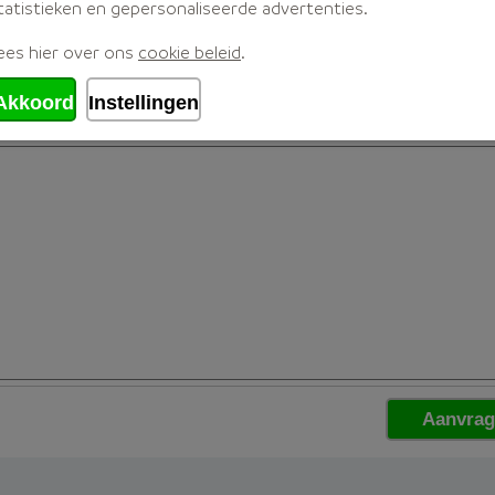
tatistieken en gepersonaliseerde advertenties.
ees hier over ons
cookie beleid
.
Akkoord
Instellingen