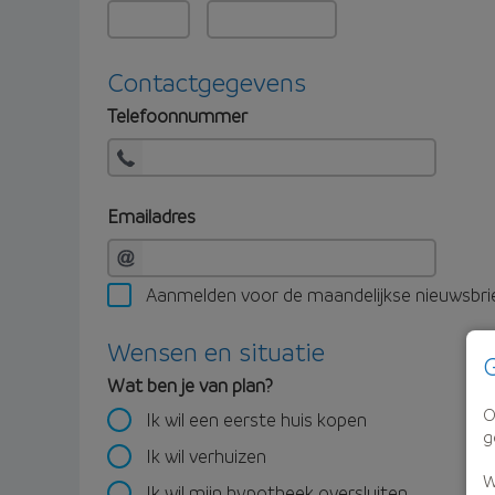
Contactgegevens
Telefoonnummer
Emailadres
Aanmelden voor de maandelijkse nieuwsbri
Wensen en situatie
G
Wat ben je van plan?
O
Ik wil een eerste huis kopen
g
Ik wil verhuizen
W
Ik wil mijn hypotheek oversluiten