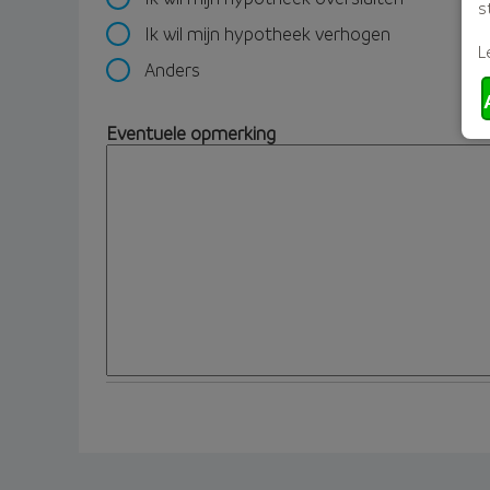
s
Ik wil mijn hypotheek verhogen
L
Anders
Eventuele opmerking