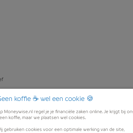
ef
een koffie ☕ wel een cookie 🍪
p Moneywise.nl regel je je financiële zaken online. Je krijgt bij on
een koffie, maar we plaatsen wel cookies.
ij gebruiken cookies voor een optimale werking van de site,