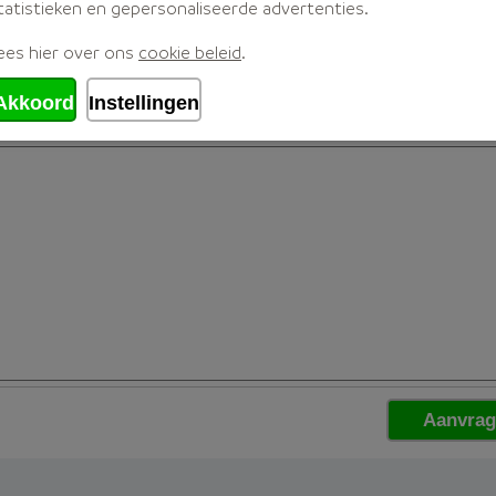
tatistieken en gepersonaliseerde advertenties.
ees hier over ons
cookie beleid
.
Akkoord
Instellingen