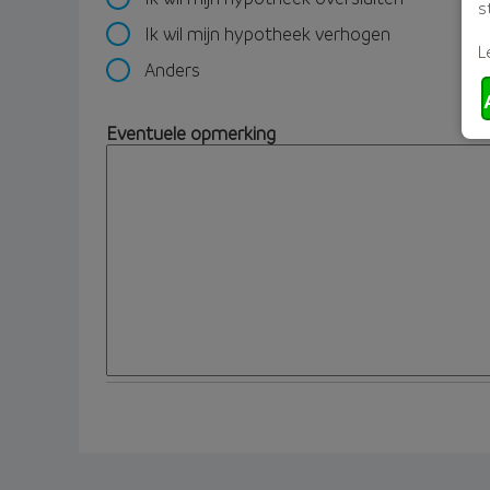
s
Ik wil mijn hypotheek verhogen
L
Anders
Eventuele opmerking