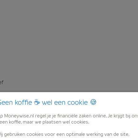
ef
een koffie ☕ wel een cookie 🍪
p Moneywise.nl regel je je financiële zaken online. Je krijgt bij on
een koffie, maar we plaatsen wel cookies.
ij gebruiken cookies voor een optimale werking van de site,