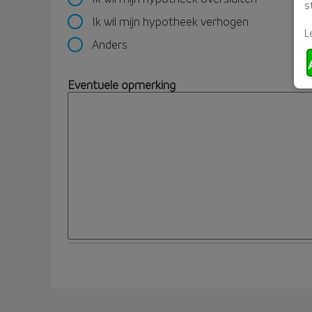
s
Ik wil mijn hypotheek verhogen
L
Anders
Eventuele opmerking