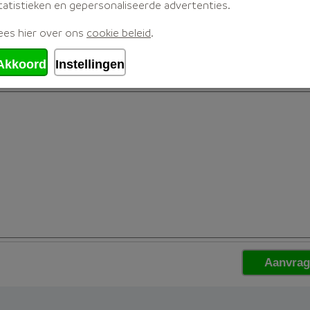
tatistieken en gepersonaliseerde advertenties.
ees hier over ons
cookie beleid
.
Akkoord
Instellingen