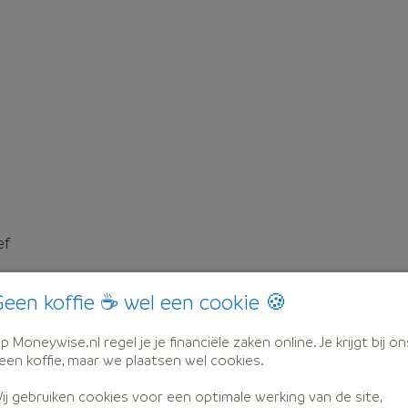
ef
een koffie ☕ wel een cookie 🍪
p Moneywise.nl regel je je financiële zaken online. Je krijgt bij on
een koffie, maar we plaatsen wel cookies.
ij gebruiken cookies voor een optimale werking van de site,