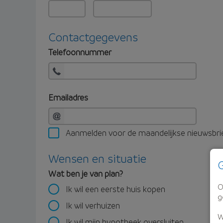
Contactgegevens
Telefoonnummer
Emailadres
Aanmelden voor de maandelijkse nieuwsbri
Wensen en situatie
G
Wat ben je van plan?
O
Ik wil een eerste huis kopen
g
Ik wil verhuizen
W
Ik wil mijn hypotheek oversluiten