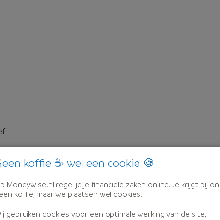
ef
een koffie ☕ wel een cookie 🍪
p Moneywise.nl regel je je financiële zaken online. Je krijgt bij on
een koffie, maar we plaatsen wel cookies.
ij gebruiken cookies voor een optimale werking van de site,