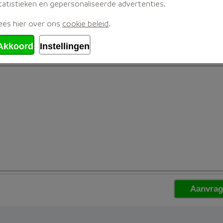
tatistieken en gepersonaliseerde advertenties.
ees hier over ons
cookie beleid
.
Akkoord
Instellingen