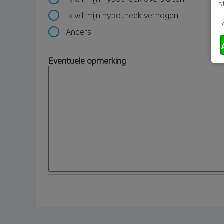
s
Ik wil mijn hypotheek verhogen
L
Anders
Eventuele opmerking