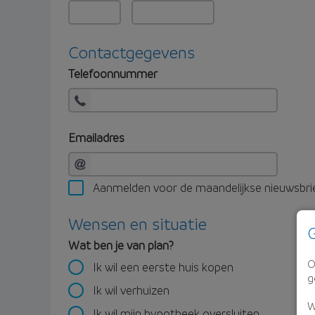
Contactgegevens
Telefoonnummer
Emailadres
Aanmelden voor de maandelijkse nieuwsbri
Wensen en situatie
G
Wat ben je van plan?
O
Ik wil een eerste huis kopen
g
Ik wil verhuizen
W
Ik wil mijn hypotheek oversluiten