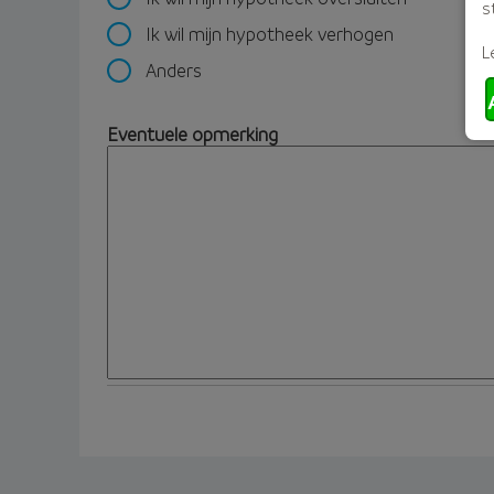
s
Ik wil mijn hypotheek verhogen
L
Anders
Eventuele opmerking