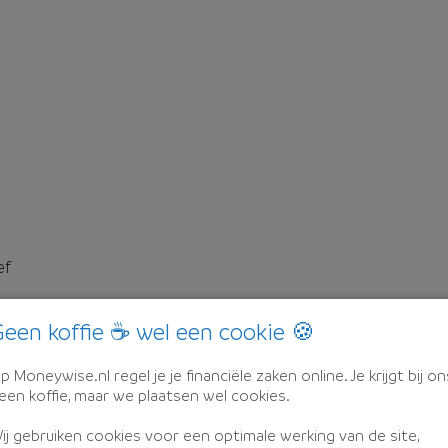
ef
een koffie ☕ wel een cookie 🍪
p Moneywise.nl regel je je financiële zaken online. Je krijgt bij on
een koffie, maar we plaatsen wel cookies.
ij gebruiken cookies voor een optimale werking van de site,