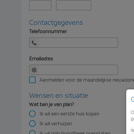
Contactgegevens
Telefoonnummer
Emailadres
Aanmelden voor de maandelijkse nieuwsbri
Wensen en situatie
G
Wat ben je van plan?
O
Ik wil een eerste huis kopen
g
Ik wil verhuizen
W
Ik wil mijn hypotheek oversluiten