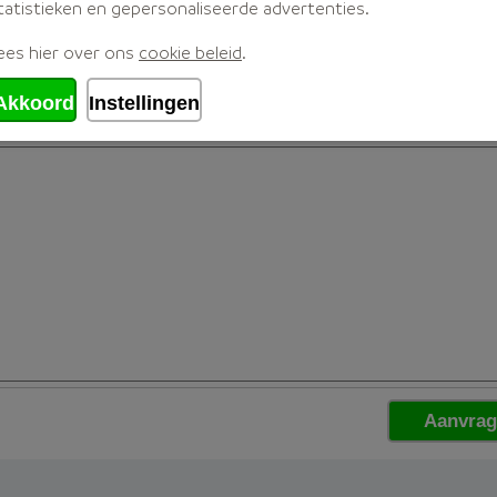
tatistieken en gepersonaliseerde advertenties.
ees hier over ons
cookie beleid
.
Akkoord
Instellingen